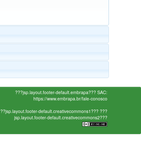
???jsp.layout.footer-default.embrapa???
SAC:
https://www.embrapa.br/fale-conosco
??jsp.layout.footer-default.creativecommons1???
???
jsp.layout.footer-default.creativecommons2???