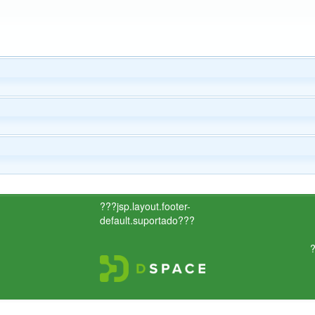
???jsp.layout.footer-
default.suportado???
?