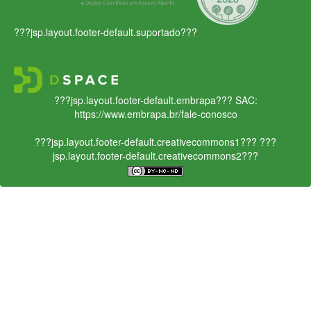
???jsp.layout.footer-default.suportado???
???jsp.layout.footer-default.embrapa???
SAC:
https://www.embrapa.br/fale-conosco
???jsp.layout.footer-default.creativecommons1???
???
jsp.layout.footer-default.creativecommons2???