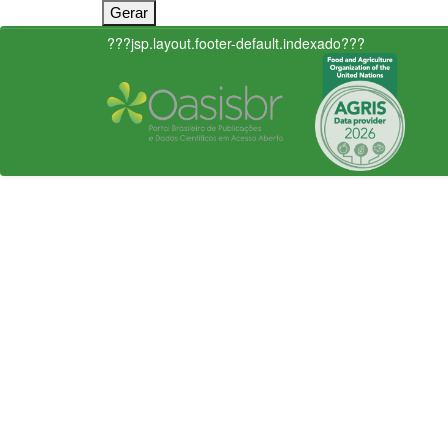
???jsp.layout.footer-default.indexado???