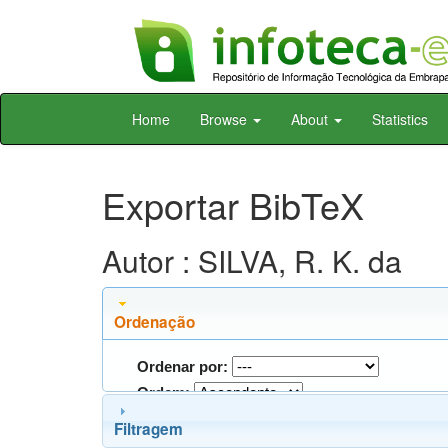
Skip
Home
Browse
About
Statistics
navigation
Exportar BibTeX
Autor : SILVA, R. K. da
Ordenação
Ordenar por:
Ordem:
Filtragem