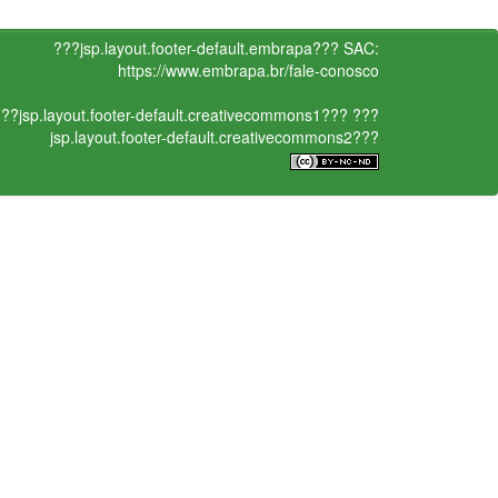
???jsp.layout.footer-default.embrapa???
SAC:
https://www.embrapa.br/fale-conosco
??jsp.layout.footer-default.creativecommons1???
???
jsp.layout.footer-default.creativecommons2???