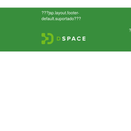
???jsp.layout.footer-
default.suportado???
?