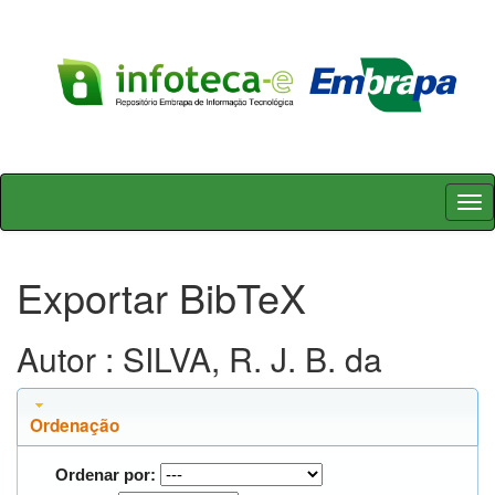
Skip
navigation
Exportar BibTeX
Autor : SILVA, R. J. B. da
Ordenação
Ordenar por: