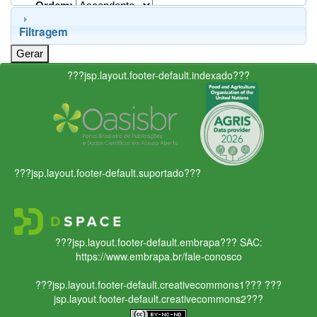
Ordem:
Filtragem
???jsp.layout.footer-default.indexado???
???jsp.layout.footer-default.suportado???
???jsp.layout.footer-default.embrapa???
SAC:
https://www.embrapa.br/fale-conosco
???jsp.layout.footer-default.creativecommons1???
???
jsp.layout.footer-default.creativecommons2???