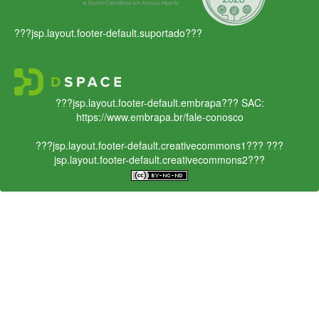
???jsp.layout.footer-default.suportado???
???jsp.layout.footer-default.embrapa???
SAC:
https://www.embrapa.br/fale-conosco
???jsp.layout.footer-default.creativecommons1???
???
jsp.layout.footer-default.creativecommons2???