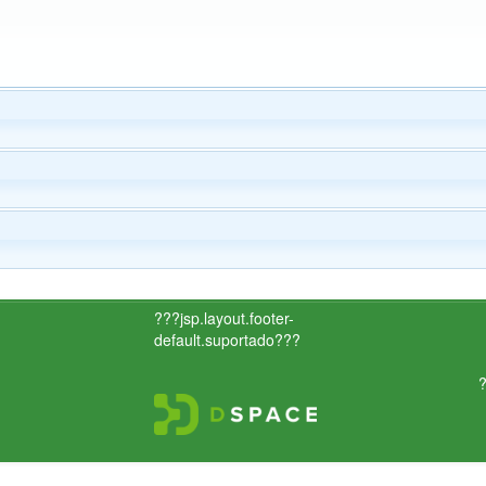
???jsp.layout.footer-
default.suportado???
?