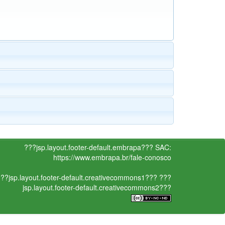
???jsp.layout.footer-default.embrapa???
SAC:
https://www.embrapa.br/fale-conosco
??jsp.layout.footer-default.creativecommons1???
???
jsp.layout.footer-default.creativecommons2???