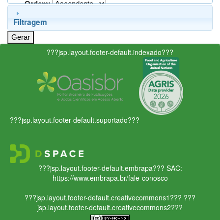
Ordem:
Filtragem
???jsp.layout.footer-default.indexado???
???jsp.layout.footer-default.suportado???
???jsp.layout.footer-default.embrapa???
SAC:
https://www.embrapa.br/fale-conosco
???jsp.layout.footer-default.creativecommons1???
???
jsp.layout.footer-default.creativecommons2???