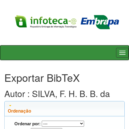
Skip
navigation
Exportar BibTeX
Autor : SILVA, F. H. B. B. da
Ordenação
Ordenar por: