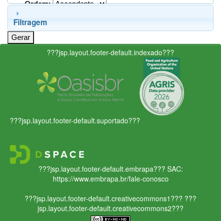
Ordem:
Filtragem
???jsp.layout.footer-default.indexado???
???jsp.layout.footer-default.suportado???
???jsp.layout.footer-default.embrapa???
SAC:
https://www.embrapa.br/fale-conosco
???jsp.layout.footer-default.creativecommons1???
???
jsp.layout.footer-default.creativecommons2???