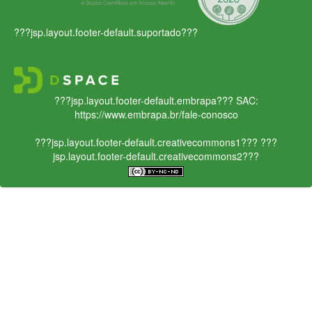
???jsp.layout.footer-default.suportado???
???jsp.layout.footer-default.embrapa???
SAC:
https://www.embrapa.br/fale-conosco
???jsp.layout.footer-default.creativecommons1???
???
jsp.layout.footer-default.creativecommons2???