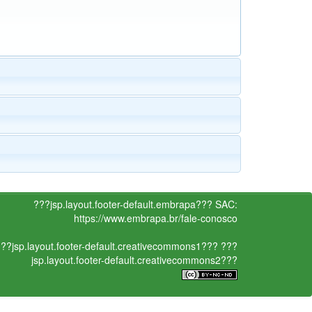
???jsp.layout.footer-default.embrapa???
SAC:
https://www.embrapa.br/fale-conosco
??jsp.layout.footer-default.creativecommons1???
???
jsp.layout.footer-default.creativecommons2???