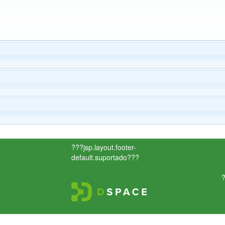
???jsp.layout.footer-
default.suportado???
?