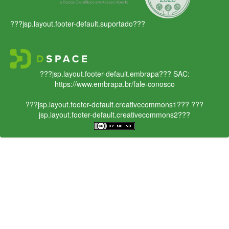
???jsp.layout.footer-default.suportado???
???jsp.layout.footer-default.embrapa???
SAC:
https://www.embrapa.br/fale-conosco
???jsp.layout.footer-default.creativecommons1???
???
jsp.layout.footer-default.creativecommons2???