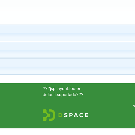
???jsp.layout.footer-
default.suportado???
?