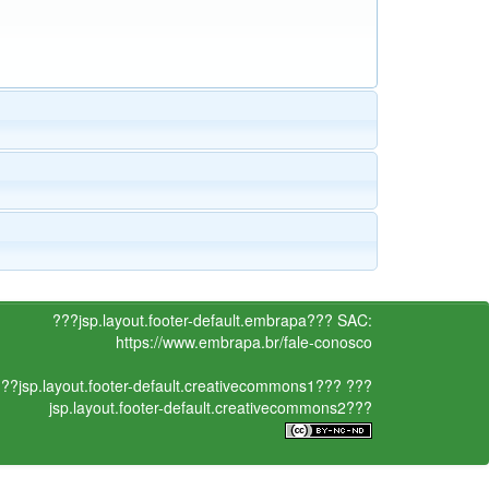
???jsp.layout.footer-default.embrapa???
SAC:
https://www.embrapa.br/fale-conosco
??jsp.layout.footer-default.creativecommons1???
???
jsp.layout.footer-default.creativecommons2???