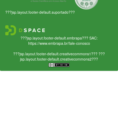
???jsp.layout.footer-default.suportado???
???jsp.layout.footer-default.embrapa???
SAC:
https://www.embrapa.br/fale-conosco
???jsp.layout.footer-default.creativecommons1???
???
jsp.layout.footer-default.creativecommons2???