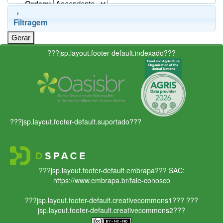
Ordem:
Filtragem
???jsp.layout.footer-default.indexado???
???jsp.layout.footer-default.suportado???
???jsp.layout.footer-default.embrapa???
SAC:
https://www.embrapa.br/fale-conosco
???jsp.layout.footer-default.creativecommons1???
???
jsp.layout.footer-default.creativecommons2???