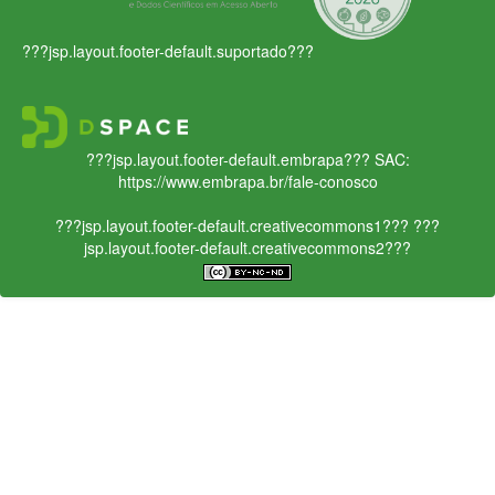
???jsp.layout.footer-default.suportado???
???jsp.layout.footer-default.embrapa???
SAC:
https://www.embrapa.br/fale-conosco
???jsp.layout.footer-default.creativecommons1???
???
jsp.layout.footer-default.creativecommons2???