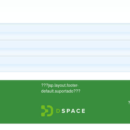
???jsp.layout.footer-
default.suportado???
?