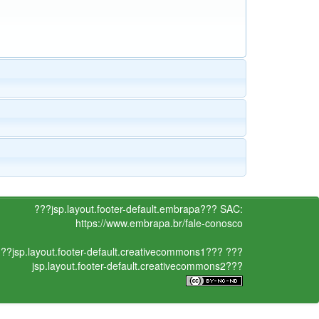
???jsp.layout.footer-default.embrapa???
SAC:
https://www.embrapa.br/fale-conosco
??jsp.layout.footer-default.creativecommons1???
???
jsp.layout.footer-default.creativecommons2???