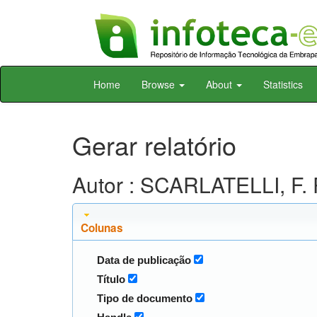
Skip
Home
Browse
About
Statistics
navigation
Gerar relatório
Autor : SCARLATELLI, F. 
Colunas
Data de publicação
Título
Tipo de documento