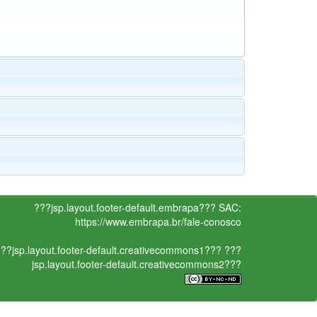
???jsp.layout.footer-default.embrapa???
SAC:
https://www.embrapa.br/fale-conosco
??jsp.layout.footer-default.creativecommons1???
???
jsp.layout.footer-default.creativecommons2???