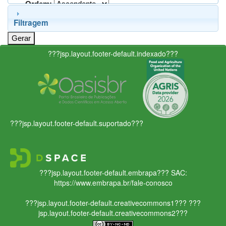
Ordem:
Filtragem
???jsp.layout.footer-default.indexado???
???jsp.layout.footer-default.suportado???
???jsp.layout.footer-default.embrapa???
SAC:
https://www.embrapa.br/fale-conosco
???jsp.layout.footer-default.creativecommons1???
???
jsp.layout.footer-default.creativecommons2???