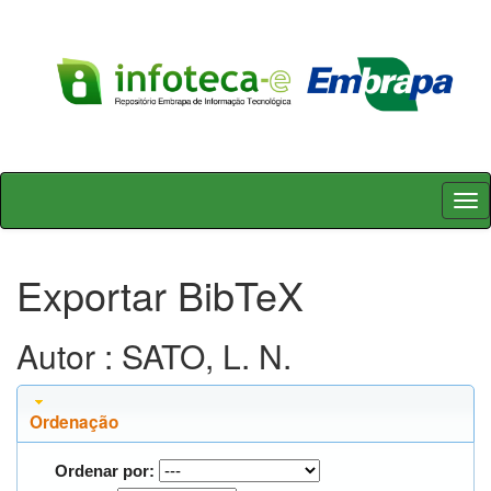
Skip
navigation
Exportar BibTeX
Autor : SATO, L. N.
Ordenação
Ordenar por: