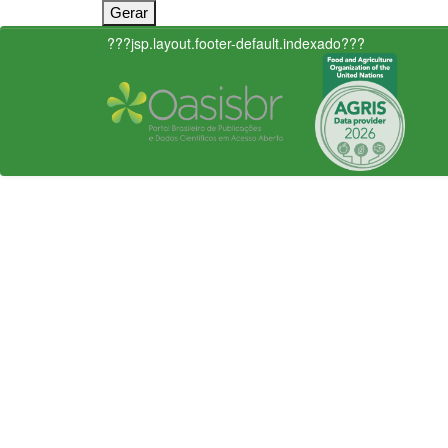
???jsp.layout.footer-default.indexado???