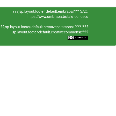
???jsp.layout.footer-default.embrapa???
SAC:
https://www.embrapa.br/fale-conosco
??jsp.layout.footer-default.creativecommons1???
???
jsp.layout.footer-default.creativecommons2???