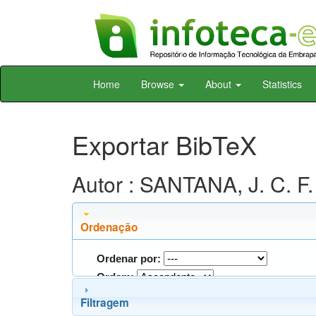
Skip
Home
Browse
About
Statistics
navigation
Exportar BibTeX
Autor : SANTANA, J. C. F.
Ordenação
Ordenar por:
Ordem:
Filtragem