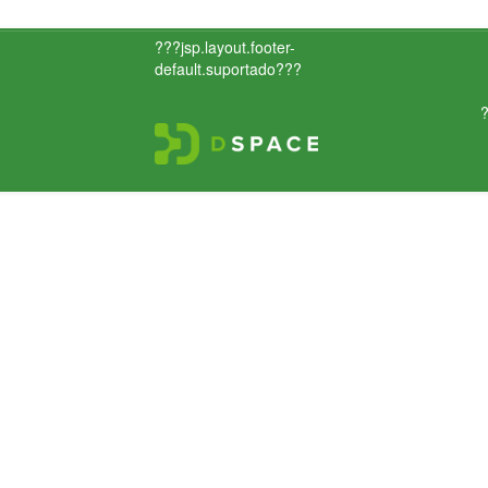
???jsp.layout.footer-
default.suportado???
?