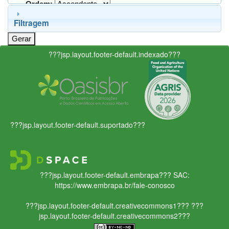
Ordem:
Filtragem
???jsp.layout.footer-default.indexado???
???jsp.layout.footer-default.suportado???
???jsp.layout.footer-default.embrapa???
SAC:
https://www.embrapa.br/fale-conosco
???jsp.layout.footer-default.creativecommons1???
???
jsp.layout.footer-default.creativecommons2???