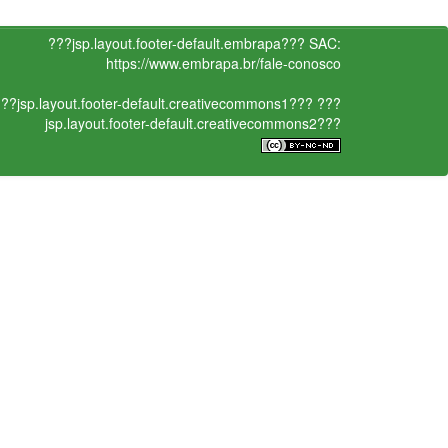
???jsp.layout.footer-default.embrapa???
SAC:
https://www.embrapa.br/fale-conosco
??jsp.layout.footer-default.creativecommons1???
???
jsp.layout.footer-default.creativecommons2???