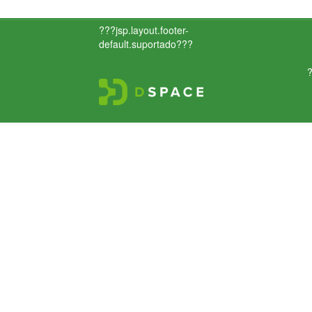
???jsp.layout.footer-
default.suportado???
?