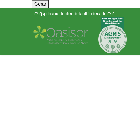
???jsp.layout.footer-default.indexado???