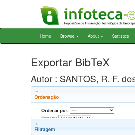
Skip
Home
Browse
About
Statistics
navigation
Exportar BibTeX
Autor : SANTOS, R. F. do
Ordenação
Ordenar por:
Ordem:
Filtragem