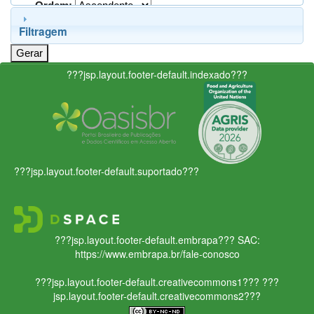
Ordem:
Filtragem
???jsp.layout.footer-default.indexado???
???jsp.layout.footer-default.suportado???
???jsp.layout.footer-default.embrapa???
SAC:
https://www.embrapa.br/fale-conosco
???jsp.layout.footer-default.creativecommons1???
???
jsp.layout.footer-default.creativecommons2???