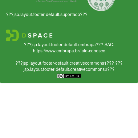
???jsp.layout.footer-default.suportado???
???jsp.layout.footer-default.embrapa???
SAC:
https://www.embrapa.br/fale-conosco
???jsp.layout.footer-default.creativecommons1???
???
jsp.layout.footer-default.creativecommons2???