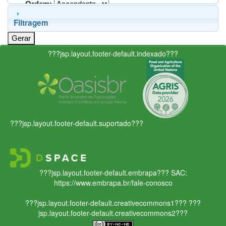
Ordem:
Filtragem
???jsp.layout.footer-default.indexado???
???jsp.layout.footer-default.suportado???
???jsp.layout.footer-default.embrapa???
SAC:
https://www.embrapa.br/fale-conosco
???jsp.layout.footer-default.creativecommons1???
???
jsp.layout.footer-default.creativecommons2???