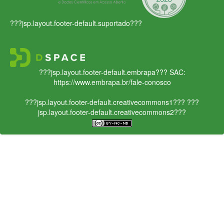
???jsp.layout.footer-default.suportado???
???jsp.layout.footer-default.embrapa???
SAC:
https://www.embrapa.br/fale-conosco
???jsp.layout.footer-default.creativecommons1???
???
jsp.layout.footer-default.creativecommons2???