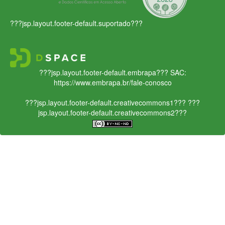
???jsp.layout.footer-default.suportado???
???jsp.layout.footer-default.embrapa???
SAC:
https://www.embrapa.br/fale-conosco
???jsp.layout.footer-default.creativecommons1???
???
jsp.layout.footer-default.creativecommons2???