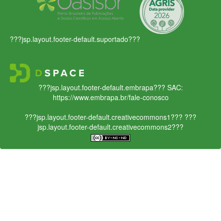
???jsp.layout.footer-default.suportado???
???jsp.layout.footer-default.embrapa???
SAC:
https://www.embrapa.br/fale-conosco
???jsp.layout.footer-default.creativecommons1???
???
jsp.layout.footer-default.creativecommons2???