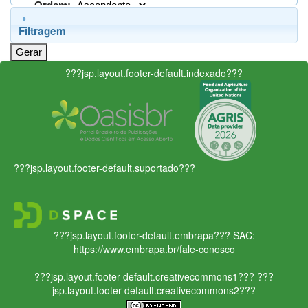
Ordem:
Filtragem
???jsp.layout.footer-default.indexado???
???jsp.layout.footer-default.suportado???
???jsp.layout.footer-default.embrapa???
SAC:
https://www.embrapa.br/fale-conosco
???jsp.layout.footer-default.creativecommons1???
???
jsp.layout.footer-default.creativecommons2???