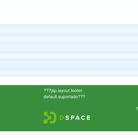
???jsp.layout.footer-
default.suportado???
?