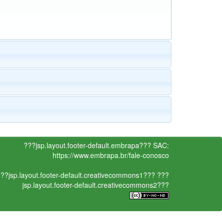
???jsp.layout.footer-default.embrapa???
SAC:
https://www.embrapa.br/fale-conosco
??jsp.layout.footer-default.creativecommons1???
???
jsp.layout.footer-default.creativecommons2???