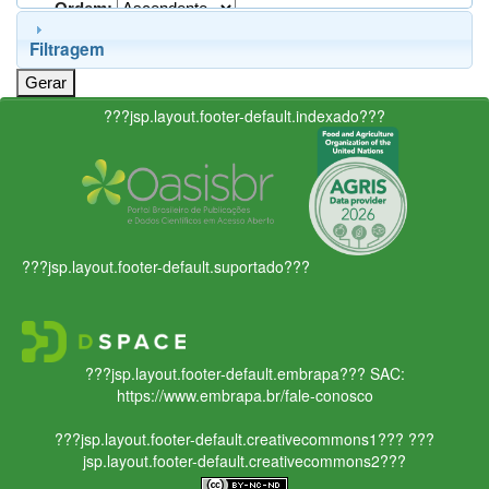
Ordem:
Filtragem
???jsp.layout.footer-default.indexado???
???jsp.layout.footer-default.suportado???
???jsp.layout.footer-default.embrapa???
SAC:
https://www.embrapa.br/fale-conosco
???jsp.layout.footer-default.creativecommons1???
???
jsp.layout.footer-default.creativecommons2???