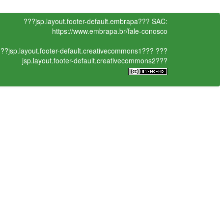
???jsp.layout.footer-default.embrapa???
SAC:
https://www.embrapa.br/fale-conosco
??jsp.layout.footer-default.creativecommons1???
???
jsp.layout.footer-default.creativecommons2???