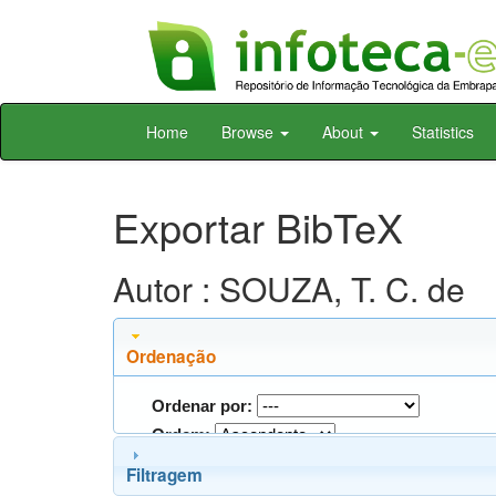
Skip
Home
Browse
About
Statistics
navigation
Exportar BibTeX
Autor : SOUZA, T. C. de
Ordenação
Ordenar por:
Ordem:
Filtragem