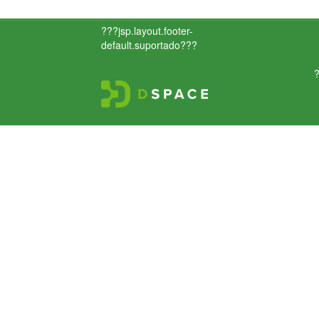
???jsp.layout.footer-
default.suportado???
?