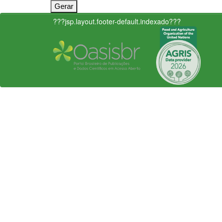
???jsp.layout.footer-default.indexado???