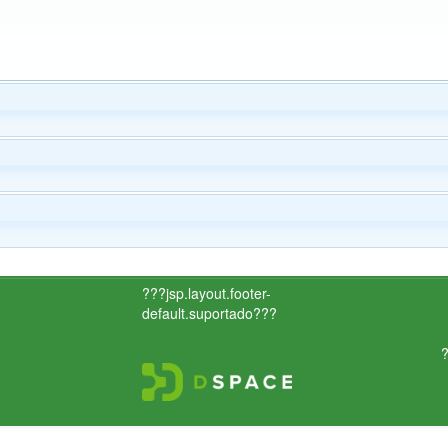
???jsp.layout.footer-
default.suportado???
?