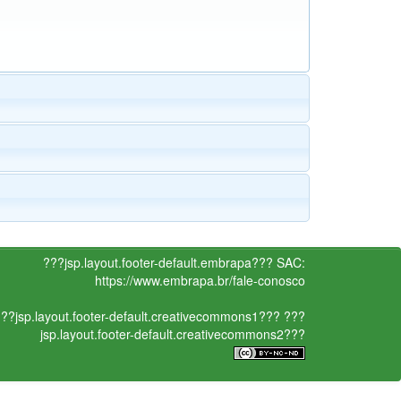
???jsp.layout.footer-default.embrapa???
SAC:
https://www.embrapa.br/fale-conosco
??jsp.layout.footer-default.creativecommons1???
???
jsp.layout.footer-default.creativecommons2???