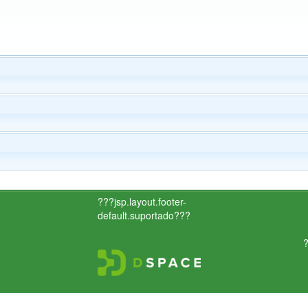
???jsp.layout.footer-
default.suportado???
?