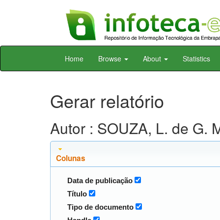
Skip
Home
Browse
About
Statistics
navigation
Gerar relatório
Autor : SOUZA, L. de G. M
Colunas
Data de publicação
Título
Tipo de documento