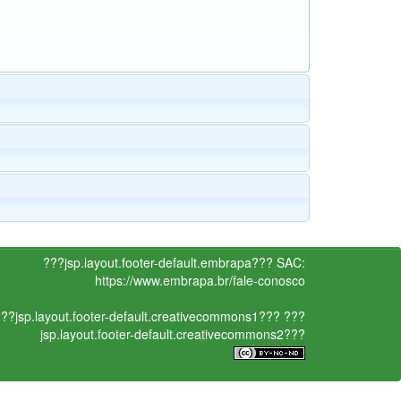
???jsp.layout.footer-default.embrapa???
SAC:
https://www.embrapa.br/fale-conosco
??jsp.layout.footer-default.creativecommons1???
???
jsp.layout.footer-default.creativecommons2???