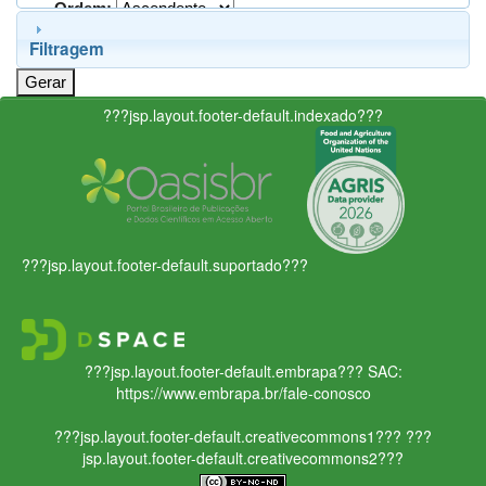
Ordem:
Filtragem
???jsp.layout.footer-default.indexado???
???jsp.layout.footer-default.suportado???
???jsp.layout.footer-default.embrapa???
SAC:
https://www.embrapa.br/fale-conosco
???jsp.layout.footer-default.creativecommons1???
???
jsp.layout.footer-default.creativecommons2???