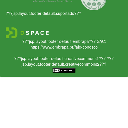
???jsp.layout.footer-default.suportado???
???jsp.layout.footer-default.embrapa???
SAC:
https://www.embrapa.br/fale-conosco
???jsp.layout.footer-default.creativecommons1???
???
jsp.layout.footer-default.creativecommons2???