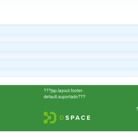
???jsp.layout.footer-
default.suportado???
?