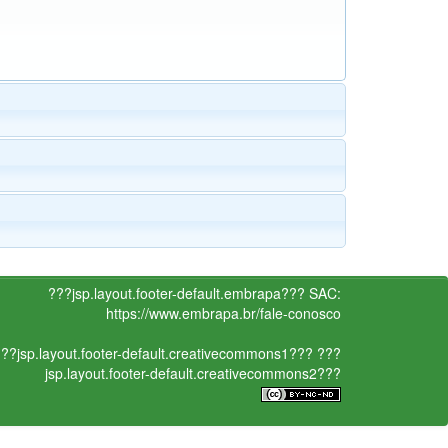
???jsp.layout.footer-default.embrapa???
SAC:
https://www.embrapa.br/fale-conosco
??jsp.layout.footer-default.creativecommons1???
???
jsp.layout.footer-default.creativecommons2???