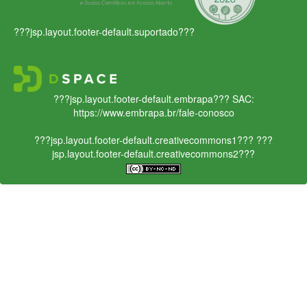
???jsp.layout.footer-default.suportado???
???jsp.layout.footer-default.embrapa???
SAC:
https://www.embrapa.br/fale-conosco
???jsp.layout.footer-default.creativecommons1???
???
jsp.layout.footer-default.creativecommons2???