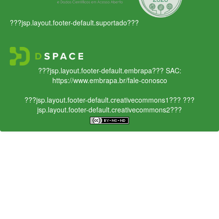
???jsp.layout.footer-default.suportado???
???jsp.layout.footer-default.embrapa???
SAC:
https://www.embrapa.br/fale-conosco
???jsp.layout.footer-default.creativecommons1???
???
jsp.layout.footer-default.creativecommons2???