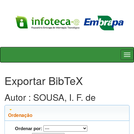
Skip
navigation
Exportar BibTeX
Autor : SOUSA, I. F. de
Ordenação
Ordenar por: