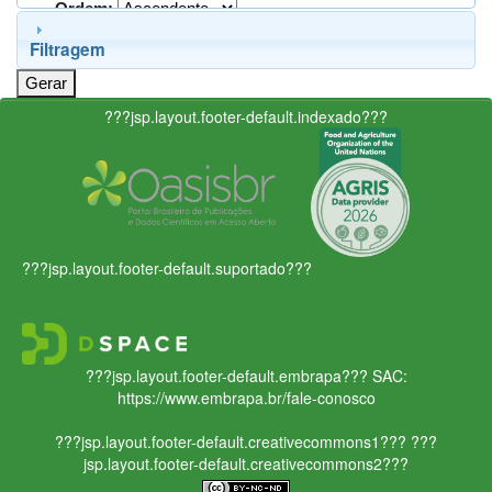
Ordem:
Filtragem
???jsp.layout.footer-default.indexado???
???jsp.layout.footer-default.suportado???
???jsp.layout.footer-default.embrapa???
SAC:
https://www.embrapa.br/fale-conosco
???jsp.layout.footer-default.creativecommons1???
???
jsp.layout.footer-default.creativecommons2???