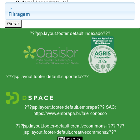
Ordem:
Filtragem
???jsp.layout.footer-default.indexado???
???jsp.layout.footer-default.suportado???
???jsp.layout.footer-default.embrapa???
SAC:
https://www.embrapa.br/fale-conosco
???jsp.layout.footer-default.creativecommons1???
???
jsp.layout.footer-default.creativecommons2???