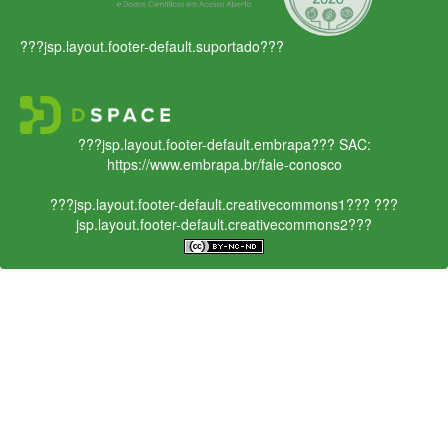
???jsp.layout.footer-default.suportado???
???jsp.layout.footer-default.embrapa???
SAC:
https://www.embrapa.br/fale-conosco
???jsp.layout.footer-default.creativecommons1???
???
jsp.layout.footer-default.creativecommons2???