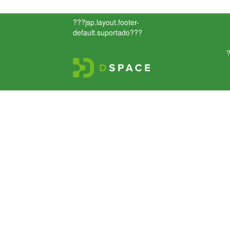
???jsp.layout.footer-
default.suportado???
?