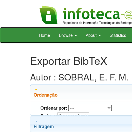
Skip
Home
Browse
About
Statistics
navigation
Exportar BibTeX
Autor : SOBRAL, E. F. M.
Ordenação
Ordenar por:
Ordem:
Filtragem