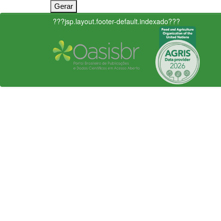
???jsp.layout.footer-default.indexado???