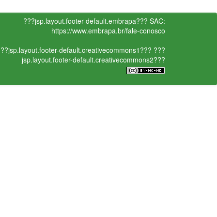
???jsp.layout.footer-default.embrapa???
SAC:
https://www.embrapa.br/fale-conosco
??jsp.layout.footer-default.creativecommons1???
???
jsp.layout.footer-default.creativecommons2???