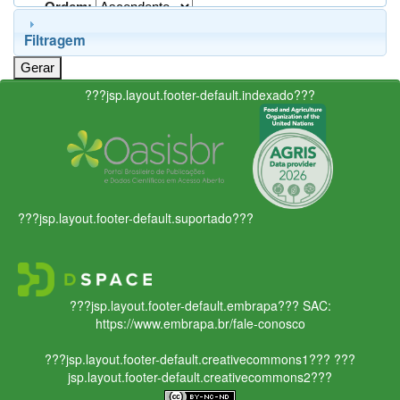
Ordem:
Filtragem
???jsp.layout.footer-default.indexado???
???jsp.layout.footer-default.suportado???
???jsp.layout.footer-default.embrapa???
SAC:
https://www.embrapa.br/fale-conosco
???jsp.layout.footer-default.creativecommons1???
???
jsp.layout.footer-default.creativecommons2???