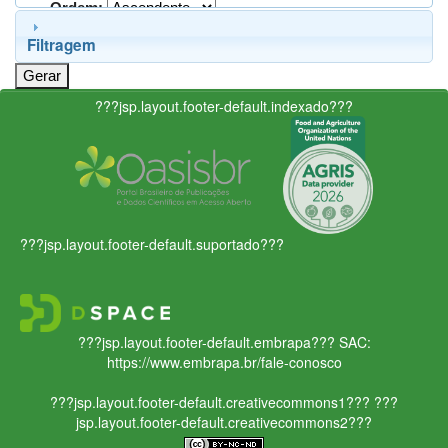
Ordem:
Filtragem
???jsp.layout.footer-default.indexado???
???jsp.layout.footer-default.suportado???
???jsp.layout.footer-default.embrapa???
SAC:
https://www.embrapa.br/fale-conosco
???jsp.layout.footer-default.creativecommons1???
???
jsp.layout.footer-default.creativecommons2???