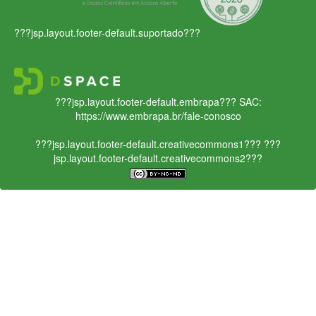
???jsp.layout.footer-default.suportado???
???jsp.layout.footer-default.embrapa???
SAC:
https://www.embrapa.br/fale-conosco
???jsp.layout.footer-default.creativecommons1???
???
jsp.layout.footer-default.creativecommons2???