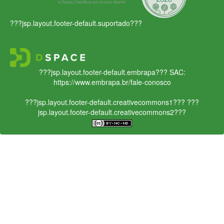
???jsp.layout.footer-default.suportado???
???jsp.layout.footer-default.embrapa???
SAC:
https://www.embrapa.br/fale-conosco
???jsp.layout.footer-default.creativecommons1???
???
jsp.layout.footer-default.creativecommons2???