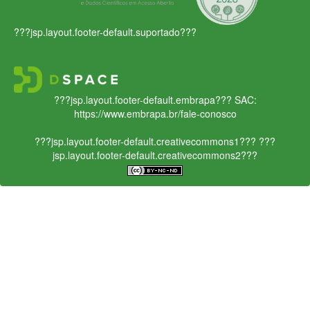
???jsp.layout.footer-default.suportado???
???jsp.layout.footer-default.embrapa???
SAC:
https://www.embrapa.br/fale-conosco
???jsp.layout.footer-default.creativecommons1???
???
jsp.layout.footer-default.creativecommons2???