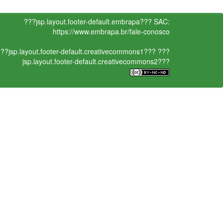
???jsp.layout.footer-default.embrapa???
SAC:
https://www.embrapa.br/fale-conosco
??jsp.layout.footer-default.creativecommons1???
???
jsp.layout.footer-default.creativecommons2???