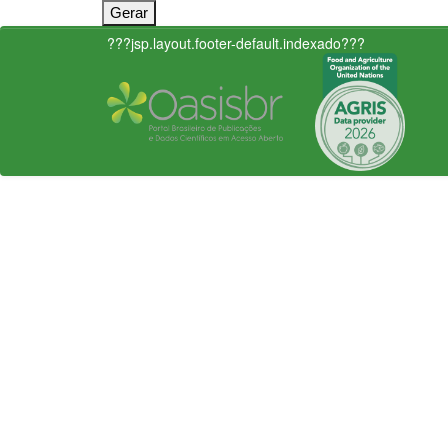
???jsp.layout.footer-default.indexado???