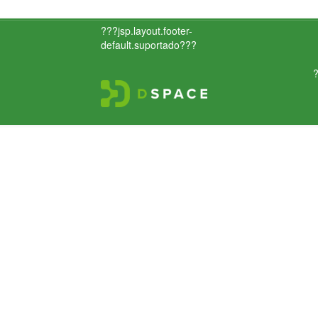
???jsp.layout.footer-
default.suportado???
?