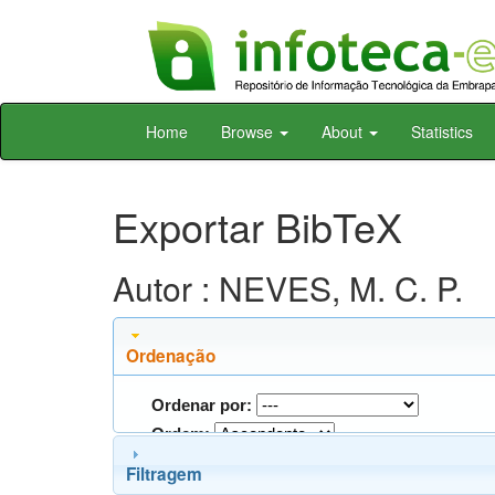
Skip
Home
Browse
About
Statistics
navigation
Exportar BibTeX
Autor : NEVES, M. C. P.
Ordenação
Ordenar por:
Ordem:
Filtragem