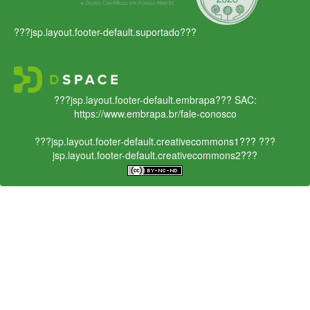
???jsp.layout.footer-default.suportado???
???jsp.layout.footer-default.embrapa???
SAC:
https://www.embrapa.br/fale-conosco
???jsp.layout.footer-default.creativecommons1???
???
jsp.layout.footer-default.creativecommons2???