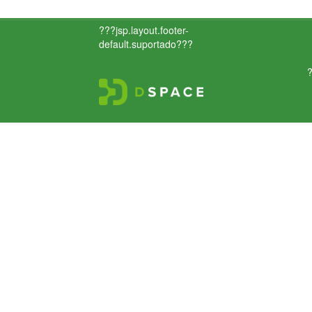
???jsp.layout.footer-
default.suportado???
?