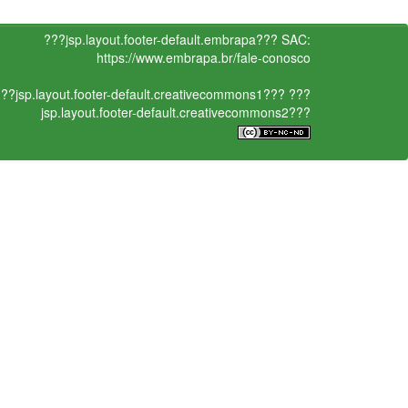
???jsp.layout.footer-default.embrapa???
SAC:
https://www.embrapa.br/fale-conosco
??jsp.layout.footer-default.creativecommons1???
???
jsp.layout.footer-default.creativecommons2???