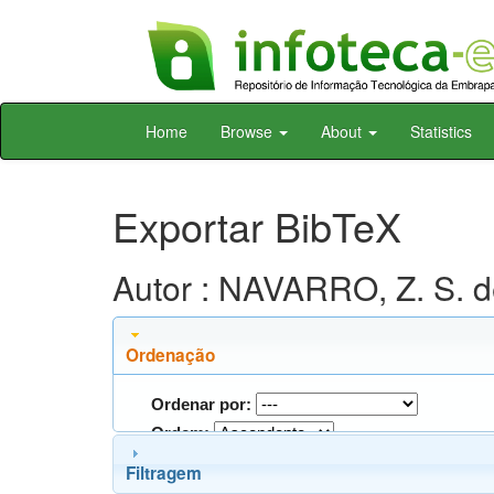
Skip
Home
Browse
About
Statistics
navigation
Exportar BibTeX
Autor : NAVARRO, Z. S. 
Ordenação
Ordenar por:
Ordem:
Filtragem