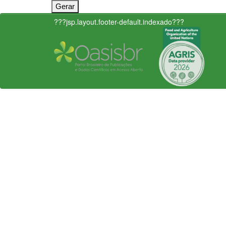
???jsp.layout.footer-default.indexado???